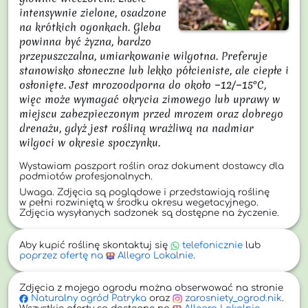
intensywnie zielone, osadzone 
na krótkich ogonkach. Gleba 
powinna być żyzna, bardzo 
przepuszczalna, umiarkowanie wilgotna. Preferuje 
stanowisko słoneczne lub lekko półcieniste, ale ciepłe i 
osłonięte. Jest mrozoodporna do około −12/−15°C, 
więc może wymagać okrycia zimowego lub uprawy w 
miejscu zabezpieczonym przed mrozem oraz dobrego 
drenażu, gdyż jest rośliną wrażliwą na nadmiar 
wilgoci w okresie spoczynku.
Wystawiam paszport roślin oraz dokument dostawcy dla
podmiotów profesjonalnych.
Uwaga. Zdjęcia są poglądowe i przedstawiają roślinę
w pełni rozwiniętą w środku okresu wegetacyjnego.
Zdjęcia wysyłanych sadzonek są dostępne na życzenie.
Aby kupić roślinę skontaktuj się
telefonicznie
lub
poprzez ofertę na
Allegro Lokalnie
.
Zdjęcia z mojego ogrodu można obserwować na stronie
Naturalny
ogród Patryka
oraz
zarosniety_ogrod.nik
.