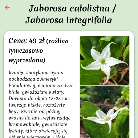
Jaborosa całolistna /
arrow_back
Jaborosa integrifolia
Cena: 49 zł
(roślina
tymczasowo
wyprzedana)
Rzadko spotykana bylina 
pochodząca z Ameryki 
Południowej, ceniona za duże, 
białe, gwiaździste kwiaty. 
Dorasta do około 15-25 cm, 
tworząc niskie, rozłożyste 
kępy. Kwitnie od późnej 
wiosny do lata, wytwarzając 
kremowobiałe, gwiaździste 
kwiaty, które otwierają się 
głównie wieczorem. Liście 