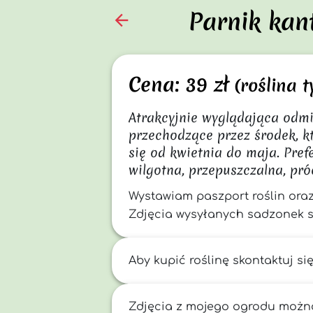
Parnik kan
arrow_back
Cena: 39 zł
(roślina
Atrakcyjnie wyglądająca odmi
przechodzące przez środek, k
się od kwietnia do maja. Pre
wilgotna, przepuszczalna, pró
Wystawiam paszport roślin ora
Zdjęcia wysyłanych sadzonek s
Aby kupić roślinę skontaktuj si
Zdjęcia z mojego ogrodu możn