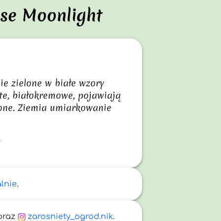
nse Moonlight
e zielone w białe wzory 
e, białokremowe, pojawiają 
one. Ziemia umiarkowanie 
.
alnie
.
oraz
zarosniety_ogrod.nik
.