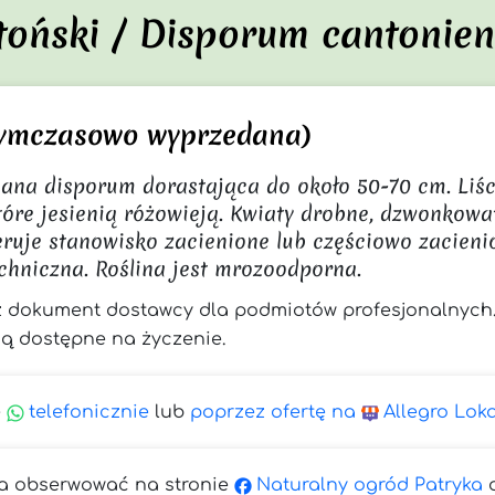
toński / Disporum cantonie
 tymczasowo wyprzedana)
ana disporum dorastająca do około 50-70 cm. Liści
tóre jesienią różowieją. Kwiaty drobne, dzwonkowat
feruje stanowisko zacienione lub częściowo zacieni
chniczna. Roślina jest mrozoodporna.
z dokument dostawcy dla podmiotów profesjonalnych
ą dostępne na życzenie.
ę
telefonicznie
lub
poprzez ofertę na
Allegro Lok
a obserwować na stronie
Naturalny
ogród Patryka