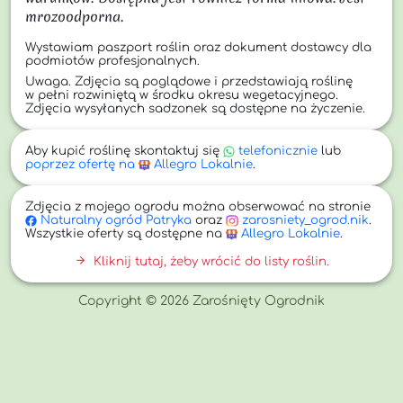
mrozoodporna.
Wystawiam paszport roślin oraz dokument dostawcy dla
podmiotów profesjonalnych.
Uwaga. Zdjęcia są poglądowe i przedstawiają roślinę
w pełni rozwiniętą w środku okresu wegetacyjnego.
Zdjęcia wysyłanych sadzonek są dostępne na życzenie.
Aby kupić roślinę skontaktuj się
telefonicznie
lub
poprzez ofertę na
Allegro Lokalnie
.
Zdjęcia z mojego ogrodu można obserwować na stronie
Naturalny
ogród Patryka
oraz
zarosniety_ogrod.nik
.
Wszystkie oferty są dostępne na
Allegro Lokalnie
.
arrow_forward
Kliknij tutaj, żeby wrócić do listy roślin.
Copyright © 2026 Zarośnięty Ogrodnik