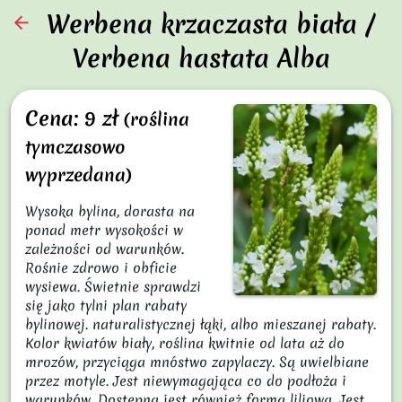
Werbena krzaczasta biała /
arrow_back
Verbena hastata Alba
Cena: 9 zł
(roślina
tymczasowo
wyprzedana)
Wysoka bylina, dorasta na 
ponad metr wysokości w 
zależności od warunków. 
Rośnie zdrowo i obficie 
wysiewa. Świetnie sprawdzi 
się jako tylni plan rabaty 
bylinowej. naturalistycznej łąki, albo mieszanej rabaty. 
Kolor kwiatów biały, roślina kwitnie od lata aż do 
mrozów, przyciąga mnóstwo zapylaczy. Są uwielbiane 
przez motyle. Jest niewymagająca co do podłoża i 
warunków. Dostępna jest również forma liliowa. Jest 